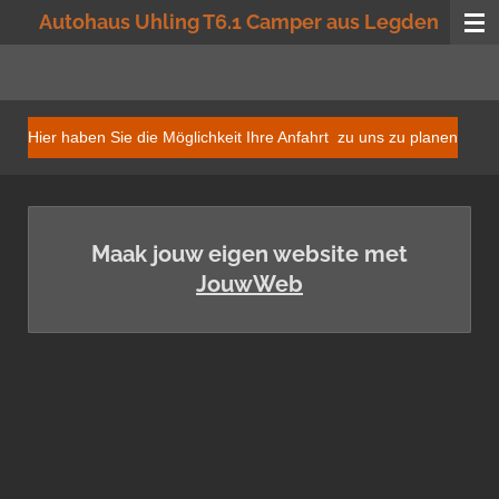
Autohaus Uhling T6.1 Camper aus Legden
Ga
direct
naar
de
hoofdinhoud
Hier haben Sie die Möglichkeit Ihre Anfahrt zu uns zu planen
Maak jouw eigen website met
JouwWeb