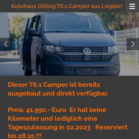
Autohaus Uhling T6.1 Camper aus Legden
Ga
direct
naar
de
hoofdinhoud
Dieser T6.1 Camper ist bereits
ausgebaut und direkt verfügbar.
Preis: 41.990,- Euro Er hat keine
Kilometer und lediglich eine
Tageszulassung in 02.2023 Reserviert
bis 28.10.!!!